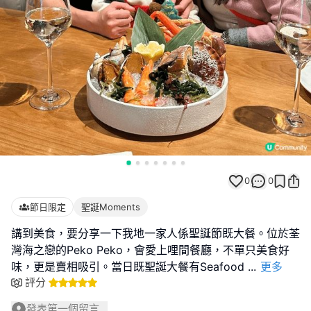
0
0
節日限定
聖誕Moments
講到美食，要分享一下我地一家人係聖誕節既大餐。位於荃
灣海之戀的Peko Peko，會愛上哩間餐廳，不單只美食好
味，更是賣相吸引。當日既聖誕大餐有Seafood
...
更多
評分
發表第一個留言...