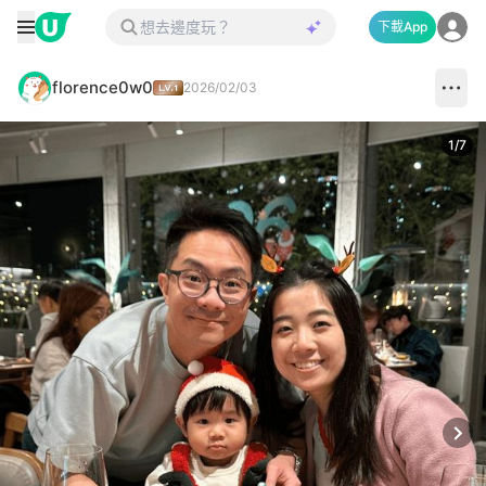
下載App
florence0w0
2026/02/03
1
/
7
Next