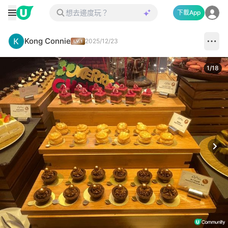
下載App
Kong Connie
2025/12/23
1
/
18
Next