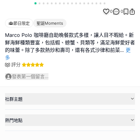
0
0
節日限定
聖誕Moments
Marco Polo 咖啡廳自助晚餐款式多樣，讓人目不暇給。新
鮮海鮮種類豐富，包括蝦、螃蟹、貝類等，滿足海鮮愛好者
的味蕾。除了多款熱炒和壽司，還有各式沙律和前菜
...
更
多
評分
發表第一個留言...
社群主題
熱門地點