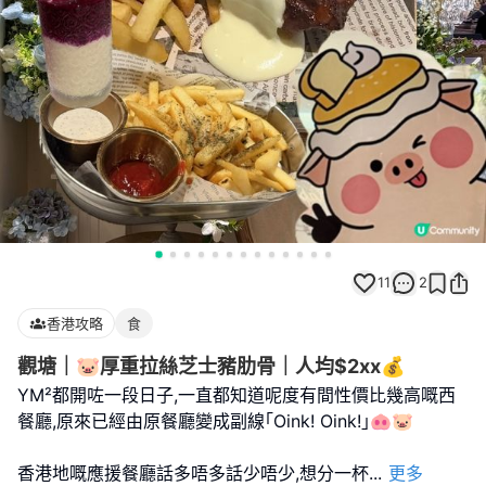
11
2
香港攻略
食
觀塘｜🐷厚重拉絲芝士豬肋骨｜人均$2xx💰
YM²都開咗一段日子,一直都知道呢度有間性價比幾高嘅西
餐廳,原來已經由原餐廳變成副線｢Oink! Oink!｣🐽🐷
香港地嘅應援餐廳話多唔多話少唔少,想分一杯
...
更多