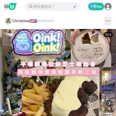
下載App
Christine
2026/02/25
1
/
13
Next