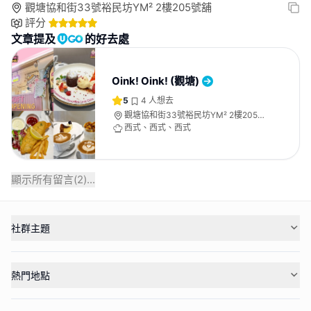
觀塘協和街33號裕民坊YM² 2樓205號舖
評分
文章提及
的好去處
Oink! Oink! (觀塘)
5
4
人想去
觀塘協和街33號裕民坊YM² 2樓205號
舖
西式、西式、西式
顯示所有留言(
2
)...
社群主題
熱門地點