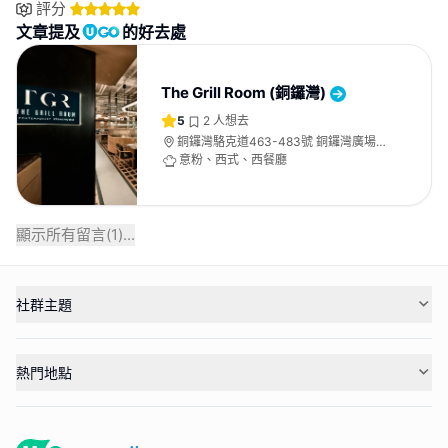
評分
文章提及
的好去處
The Grill Room (銅鑼灣)
5
2
人想去
銅鑼灣駱克道463-483號 銅鑼灣廣場二
期 3樓 3B號舖
意粉、西式、西餐廳
顯示所有留言(
1
)...
社群主題
熱門地點