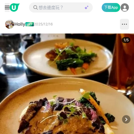
下載App
Holly
2025/12/16
1
/
5
Next