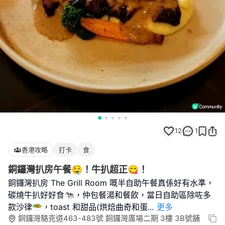
12
1
香港攻略
打卡
食
銅鑼灣扒房午餐🤤！牛扒超正😋！
銅鑼灣扒房 The Grill Room 嘅半自助午餐真係好有水準，
碳燒牛扒好好食🐄，仲包餐湯和餐飲，當日自助區除咗多
款沙律🥗，toast 和甜品(烘焙曲奇和蛋
...
更多
銅鑼灣駱克道463-483號 銅鑼灣廣場二期 3樓 3B號舖