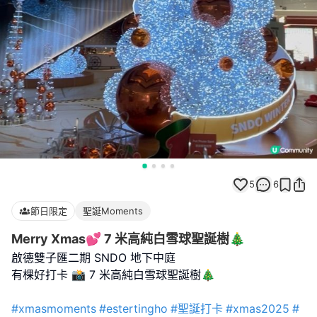
5
6
節日限定
聖誕Moments
Merry Xmas💕 7 米高純白雪球聖誕樹🎄
啟德雙子匯二期 SNDO 地下中庭
有棵好打卡 📸 7 米高純白雪球聖誕樹🎄
#xmasmoments
#estertingho
#聖誕打卡
#xmas2025
#