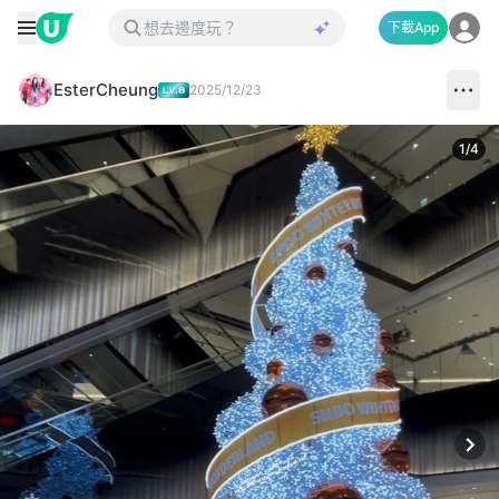
下載App
EsterCheung
2025/12/23
1
/
4
Next