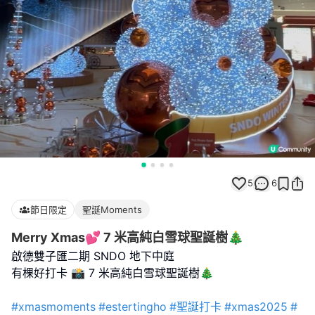
5
6
節日限定
聖誕Moments
Merry Xmas💕 7 米高純白雪球聖誕樹🎄
啟德雙子匯二期 SNDO 地下中庭
有棵好打卡 📸 7 米高純白雪球聖誕樹🎄
#xmasmoments
#estertingho
#聖誕打卡
#xmas2025
#