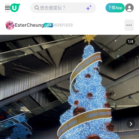
下載App
EsterCheung
2025/12/23
1
/
4
Next