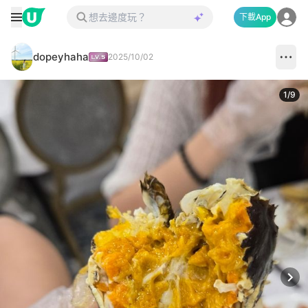
下載App
dopeyhaha
2025/10/02
1
/
9
Next