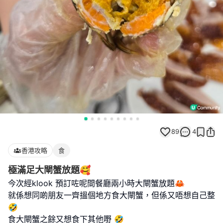
89
4
香港攻略
食
極滿足大閘蟹放題🥰
今次經klook 預訂咗呢間餐廳兩小時大閘蟹放題🦀
就係想同啲朋友一齊搵個地方食大閘蟹，但係又唔想自己整
🤣
食大閘蟹之餘又想食下其他嘢 🤣