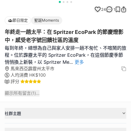
24
1
節日限定
聖誕Moments
年終走一趟太平：在 Spritzer EcoPark 的節慶燈影
中，感受老字號回饋社區的溫度
每到年終，總想為自己與家人安排一趟不匆忙、不喧鬧的旅
程。位於霹靂太平的 Spritzer EcoPark，在這個節慶季節
悄悄換上新裝，以 Spritzer Me
...
更多
馬來西亞霹靂州太平市
人均消費
HK$
100
評分
顯示所有留言(
1
)...
社群主題