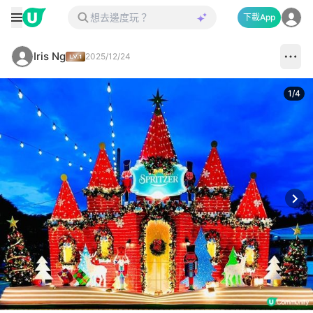
下載App
Iris Ng
2025/12/24
1
/
4
Next