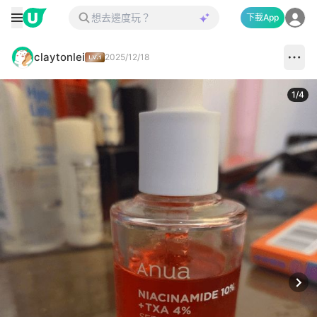
下載App
claytonlei
2025/12/18
1
/
4
Next