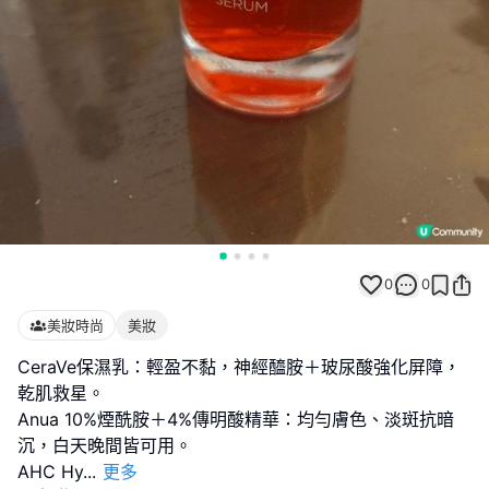
0
0
美妝時尚
美妝
CeraVe保濕乳：輕盈不黏，神經醯胺＋玻尿酸強化屏障，
乾肌救星。
Anua 10%煙酰胺＋4%傳明酸精華：均勻膚色、淡斑抗暗
沉，白天晚間皆可用。
AHC Hy
...
更多