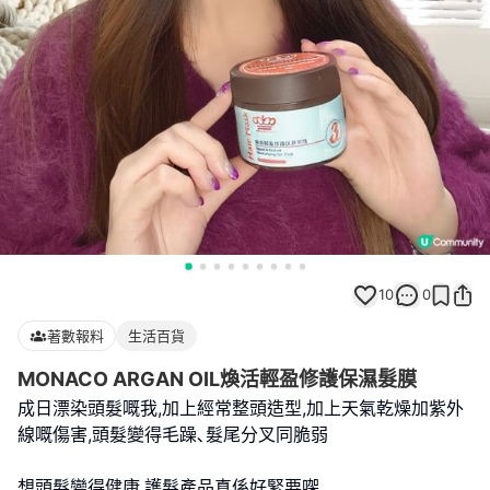
10
0
著數報料
生活百貨
MONACO ARGAN OIL煥活輕盈修護保濕髮膜
成日漂染頭髮嘅我,加上經常整頭造型,加上天氣乾燥加紫外
線嘅傷害,頭髮變得毛躁､髮尾分叉同脆弱
想頭髮變得健康,護髮產品真係好緊要㗎