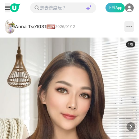
下載App
Anna Tse1031
2026/01/12
1
/
9
Next