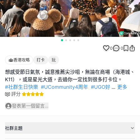
0
0
香港攻略
打卡
玩
想感受節日氣氛，誠意推薦尖沙咀，無論在商場（海港城、
#社群生日快樂
#UCommunity4周年
#UGO好
...
更多
評分
發表第一個留言...
社群主題