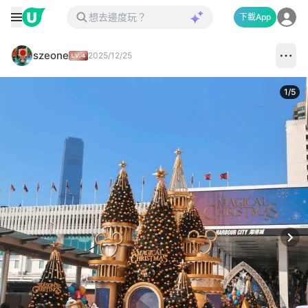
下載App
szeone
2025/12/25
1
/
5
Next