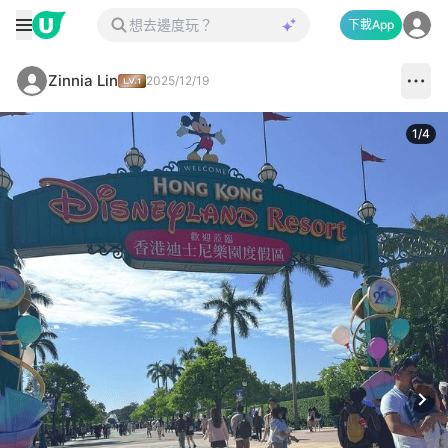
下載App
Zinnia Lin
2025/12/19
1
/
4
Next