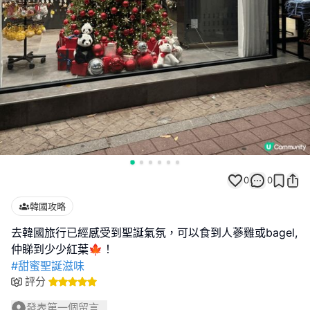
0
0
韓國攻略
去韓國旅行已經感受到聖誕氣氛，可以食到人蔘雞或bagel,
#甜蜜聖誕滋味
評分
發表第一個留言...