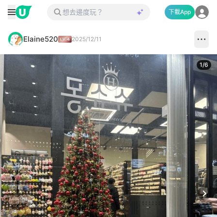
下載App
Elaine520
2025/12/11
1
/
6
Next