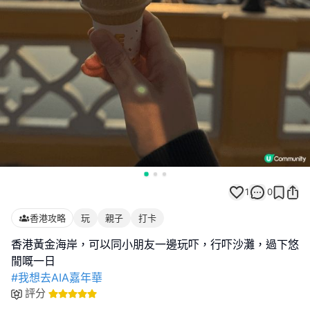
1
0
香港攻略
玩
親子
打卡
香港黃金海岸，可以同小朋友一邊玩吓，行吓沙灘，過下悠
#我想去AIA嘉年華
評分