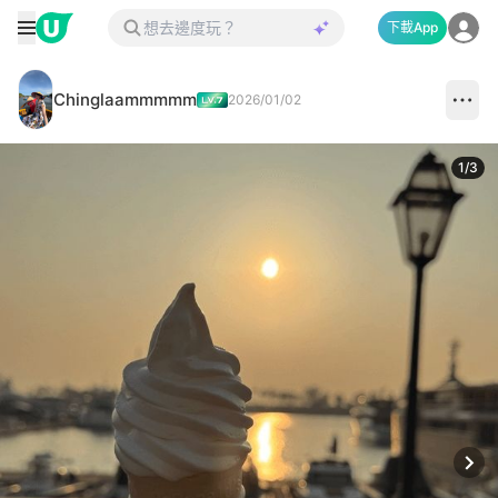
下載App
Chinglaammmmm
2026/01/02
1
/
3
Next