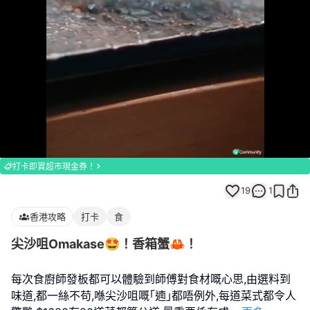
Loaded
:
Unmute
100.00%
打卡即賞超市現金券！
19
1
香港攻略
打卡
食
尖沙咀Omakase🤩！香箱蟹🦀！
每次食廚師發板都可以體驗到師傅對食材嘅心思,由選料到
味道,都一絲不苟,喺尖沙咀嘅｢遖｣都唔例外,每道菜式都令人