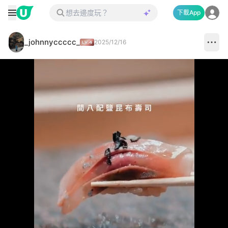
下載App
_johnnyccccc_
2025/12/16