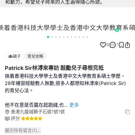
0
1
親子
育兒攻略
Patrick Sir林溥來專訪 鼓勵兒子尋根究柢
挾着香港科技大學學士及香港中文大學教育系碩士學歷、
28年補習經驗教人無數,很多人都想知林溥來(Patrick Sir)
的育兒心法。
他不在意是否贏在起跑綫,也
...
更多
香港九龍城獅子石道1號1號
評分
顯示所有留言(
1
)...