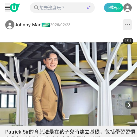
下載App
Johnny Man
2026/02/23
1
/
11
Next