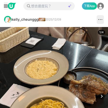
下載App
kelly_cheunggg
2025/12/09
1
/
4
Next