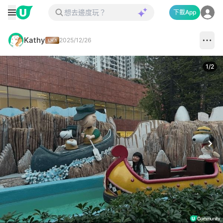
下載App
Kathy
2025/12/26
1
/
2
Next