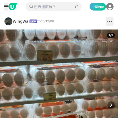
下載App
WingWai
2025/12/08
1
/
3
Next