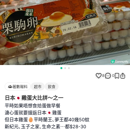
8
0
著數報料
超市
飲食
日本🇯🇵雞蛋大比拼～之一
平時如果唔想食烚蛋做早餐
溏心蛋就要搵返日本🇯🇵雞蛋
但日本雞蛋🥚平時蘭王､夢王都40幾50蚊
新紀元､玉子之家､生命之素⋯都$28-30