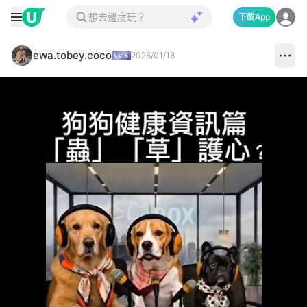
下載App
ewa.tobey.coco
2026/01/18