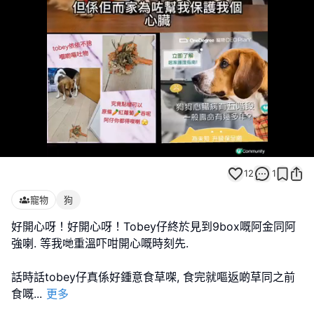
Loaded
:
Unmute
100.00%
12
1
寵物
狗
好開心呀！好開心呀！Tobey仔終於見到9box嘅阿金同阿
強喇. 等我哋重溫吓咁開心嘅時刻先.
話時話tobey仔真係好鍾意食草㗎, 食完就嘔返啲草同之前
食嘅
...
更多