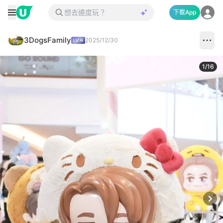
下載App
3DogsFamily
2025/12/30
1
/
16
Next