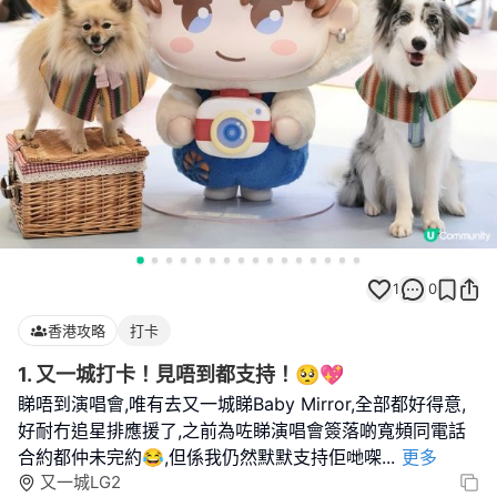
1
0
香港攻略
打卡
1. 又一城打卡！見唔到都支持！🥺💖
睇唔到演唱會,唯有去又一城睇Baby Mirror,全部都好得意,
好耐冇追星排應援了,之前為咗睇演唱會簽落啲寬頻同電話
合約都仲未完約😂,但係我仍然默默支持佢哋㗎
...
更多
又一城LG2