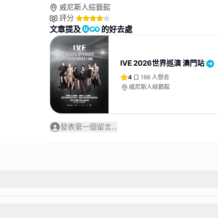
威尼斯人綜藝館
評分
文章提及
的好去處
IVE 2026世界巡演 澳門站
4
166
人想去
威尼斯人綜藝館
發表第一個留言...