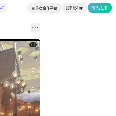
下載App
創作者合作平台
登入/註冊
1
/
2
即睇更多社