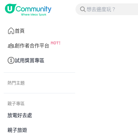
首頁
創作者合作平台
試用獎賞專區
熱門主題
親子專區
放電好去處
親子旅遊