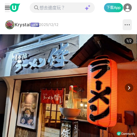
下載App
Krystal
2025/12/12
1
/
2
Next