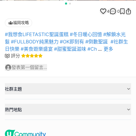
4
0
福岡攻略
#我想食LIFETASTIC聖誕蛋糕
#冬日暖心回憶
#解鎖水光
髮
#FULLBODY純黑魅力
#OK即刻有
#倒數聖誕
#社群生
日快樂
#美食遊樂盛宴
#甜蜜聖誕滋味
#Ch
...
更多
評分
發表第一個留言...
社群主題
熱門地點