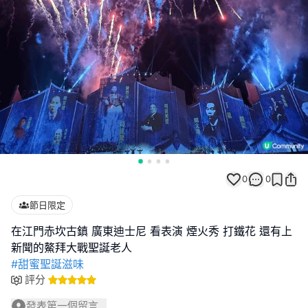
0
0
節日限定
在江門赤坎古鎮 廣東迪士尼 看表演 煙火秀 打鐵花 還有上
#甜蜜聖誕滋味
評分
發表第一個留言...