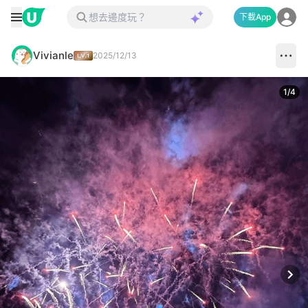
下載App
Vivianle
2025/12/13
1
/
4
Next