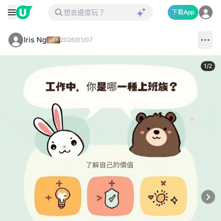
下載App
Iris Ng
2026/01/07
1
/
2
Next