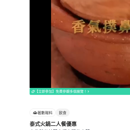
Loaded
:
100.00%
【立即參加】免費參觀多個展覽！
著數報料
飲食
泰式火鍋二人餐優惠