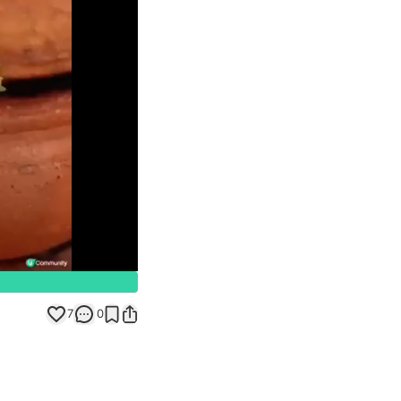
Unmute
7
0