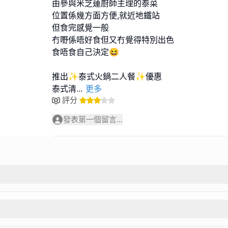
由參與米芝蓮廚師主理的泰菜
位置係幾方面方便,就近地鐵站
但食完感覺一般
冇嘢係唔好食但又冇覺得特別出色
食唔食自己決定😆
推出✨泰式火鍋二人餐✨優惠
泰式清
...
更多
評分
發表第一個留言...