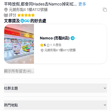
平時放假,都會同Hades去Namco掉彩虹
...
更多
元朗形點II 1樓A112號舖
評分
文章提及
的好去處
Namco (形點II店)
5
1
人想去
元朗形點II 1樓A112號舖
顯示所有留言(
4
)...
社群主題
熱門地點