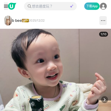
下載App
b bee
2025/12/22
1
/
10
Next