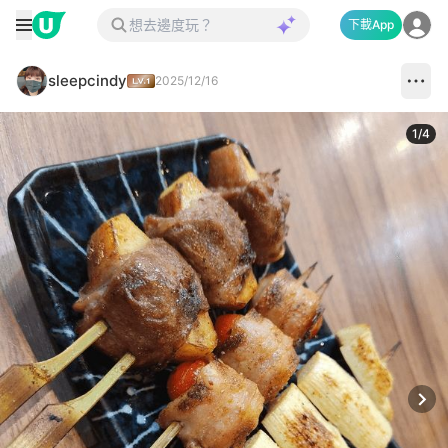
下載App
sleepcindy
2025/12/16
1
/
4
Next