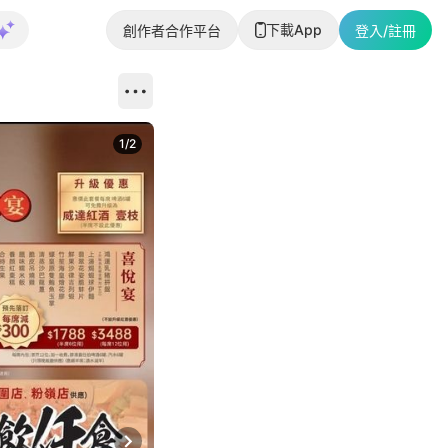
下載App
創作者合作平台
登入/註冊
1
/
2
即睇更多社