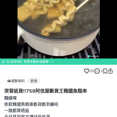
Loaded
:
Unmute
100.00%
【立即參加】免費參觀多個展覽！
20
2
著數報料
飲食
突發返貨‼️759阿信屋斷貨王韓國魚糕串
黐線㗎
依款韓國魚糕串斷貨斷到癲咗
一路都買唔返
今日見到官方講話返咗貨