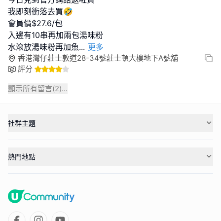
我即刻衝落去買🤣
會員價$27.6/包
入邊有10串再加兩包湯味粉
水滾放湯味粉再加魚
...
更多
香港灣仔莊士敦道28-34號莊士頓大樓地下A號舖
評分
顯示所有留言(
2
)...
社群主題
熱門地點