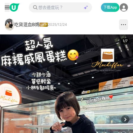
下載App
吃貨混血B媽
2025/12/24
1
/
7
Next