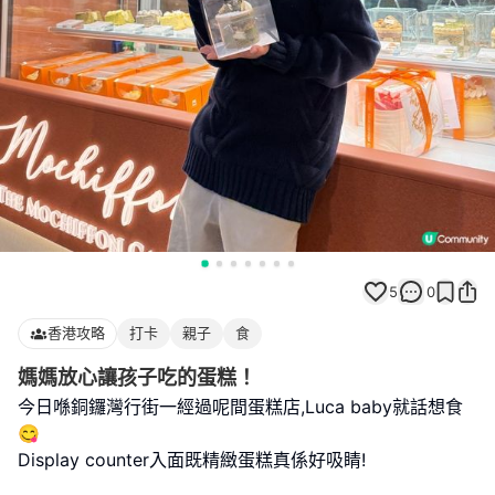
5
0
香港攻略
打卡
親子
食
媽媽放心讓孩子吃的蛋糕！
今日喺銅鑼灣行街一經過呢間蛋糕店,Luca baby就話想食
😋
Display counter入面既精緻蛋糕真係好吸睛!