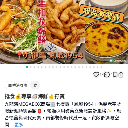
17
1
香港攻略
食
抵食💰專享🦪海鮮✌️孖寶
九龍灣MEGABOX商場🏢七樓嘅「鳳城1954」係幾老字號
嘅新派順德菜館🏮，餐廳採用破舊立新嘅設計風格✨，融
合懷舊與現代元素，內部裝修時代感十足，寬敞舒適嘅空
間
...
更多