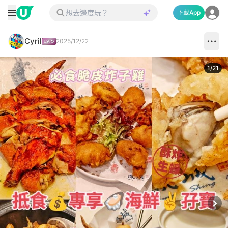
下載App
Cyril
2025/12/22
1
/
21
Next