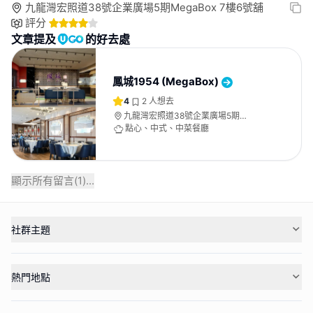
九龍灣宏照道38號企業廣場5期MegaBox 7樓6號舖
評分
文章提及
的好去處
鳳城1954 (MegaBox)
4
2
人想去
九龍灣宏照道38號企業廣場5期
MegaBox 7樓6號舖
點心、中式、中菜餐廳
顯示所有留言(
1
)...
社群主題
熱門地點