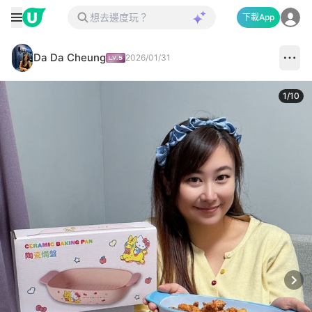
下載App
Da Da Cheung
2026/01/31
1
/
10
Next