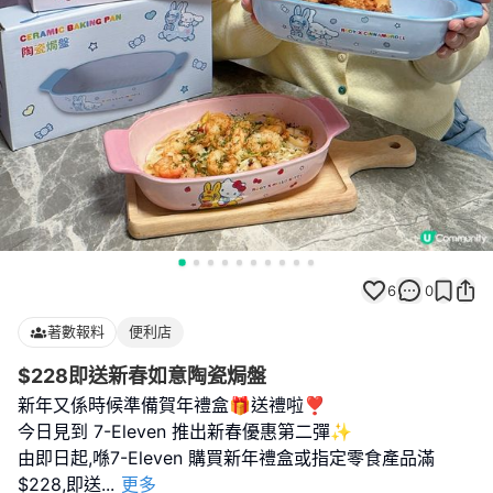
6
0
著數報料
便利店
$228即送新春如意陶瓷焗盤
新年又係時候準備賀年禮盒🎁送禮啦❣️
今日見到 7-Eleven 推出新春優惠第二彈✨
由即日起,喺7-Eleven 購買新年禮盒或指定零食產品滿
$228,即送
...
更多