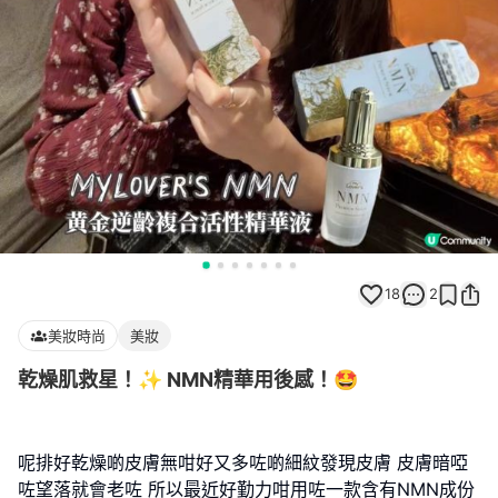
18
2
美妝時尚
美妝
乾燥肌救星！✨ NMN精華用後感！🤩
呢排好乾燥啲皮膚無咁好又多咗啲細紋發現皮膚 皮膚暗啞
咗望落就會老咗 所以最近好勤力咁用咗一款含有NMN成份