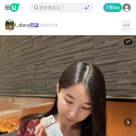
下載App
f_diary
2025/12/19
1
/
7
Next