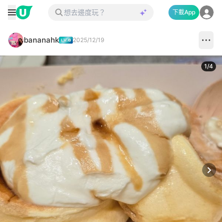
下載App
bananahk
2025/12/19
1
/
4
Next