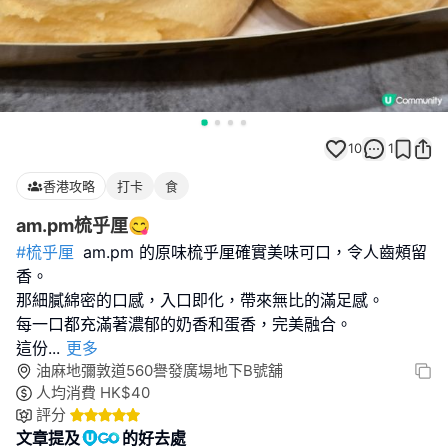
10
1
香港攻略
打卡
食
am.pm梳乎厘😋
#梳乎厘
am.pm 的原味梳乎厘確實美味可口，令人齒頰留
香。
那細膩綿密的口感，入口即化，帶來無比的滿足感。
每一口都充滿著濃郁的奶香和蛋香，完美融合。
這份
...
更多
油麻地彌敦道560譽發廣場地下B號舖
人均消費
HK$
40
評分
文章提及
的好去處