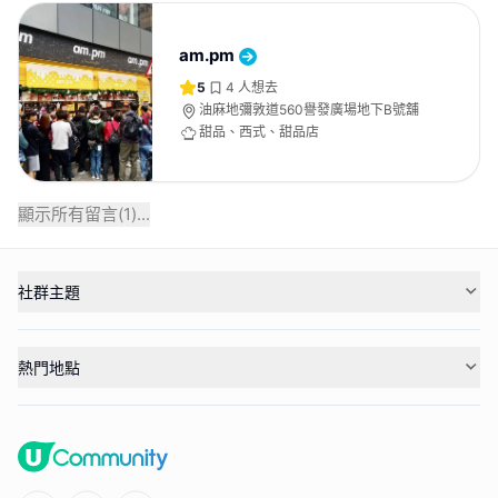
am.pm
5
4
人想去
油麻地彌敦道560譽發廣場地下B號舖
甜品、西式、甜品店
顯示所有留言(
1
)...
社群主題
熱門地點