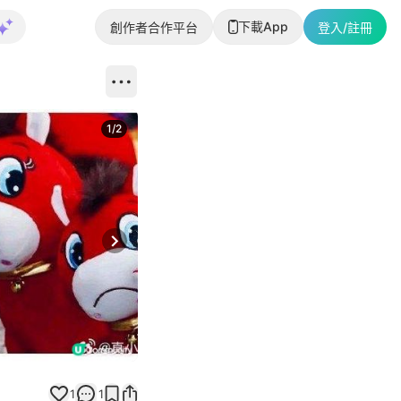
下載App
創作者合作平台
登入/註冊
1
/
2
即睇更多社
Next slide
返回帖文
1
1