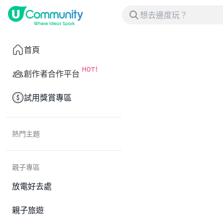
首頁
創作者合作平台
試用獎賞專區
熱門主題
親子專區
放電好去處
親子旅遊