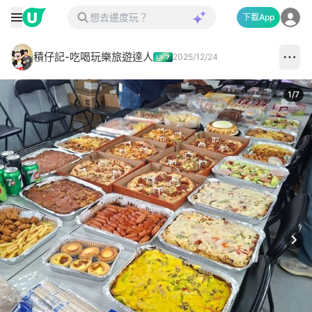
下載App
積仔記-吃喝玩樂旅遊達人
2025/12/24
1
/
7
Next