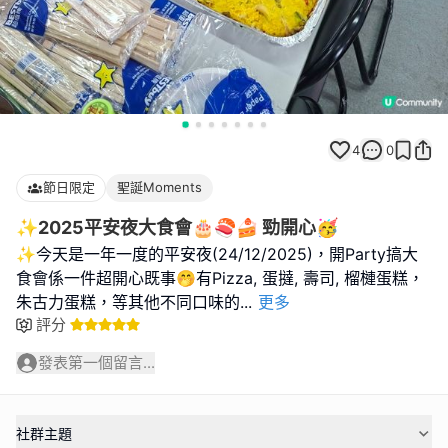
4
0
節日限定
聖誕Moments
✨️2025平安夜大食會🎂🍣🍰 勁開心🥳
✨️今天是一年一度的平安夜(24/12/2025)，開Party搞大
食會係一件超開心既事🤭有Pizza, 蛋撻, 壽司, 榴槤蛋糕，
朱古力蛋糕，等其他不同口味的
...
更多
評分
發表第一個留言...
社群主題