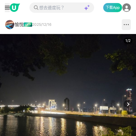
下載App
愉悅
2025/12/16
1
/
2
Next