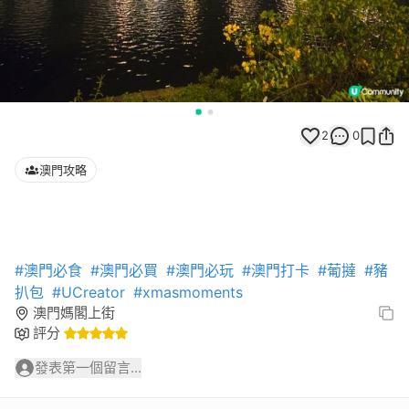
2
0
澳門攻略
#澳門必食
#澳門必買
#澳門必玩
#澳門打卡
#葡撻
#豬
扒包
#UCreator
#xmasmoments
澳門媽閣上街
評分
發表第一個留言...