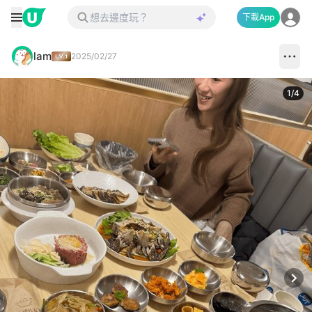
下載App
lam
2025/02/27
1
/
4
Next