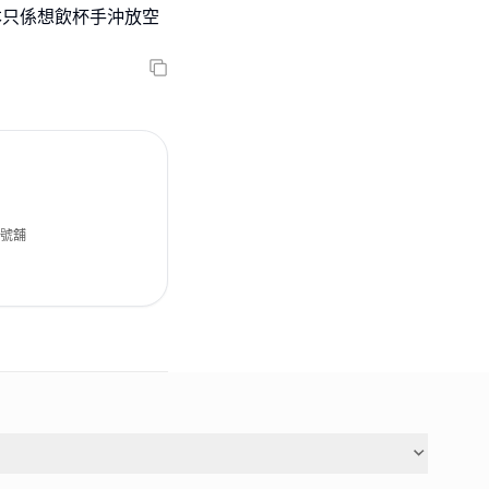
本只係想飲杯手沖放空
6號舖