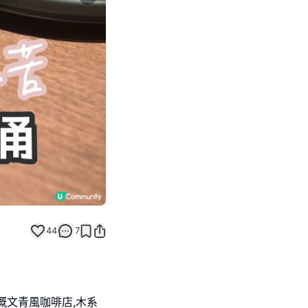
Next slide
44
7
嘅文青風咖啡店,木系