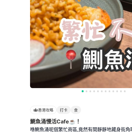
香港攻略
打卡
食
鰂魚涌慢活Cafe☕️！
喺鰂魚涌呢個繁忙商區,竟然有間靜靜地藏身街角