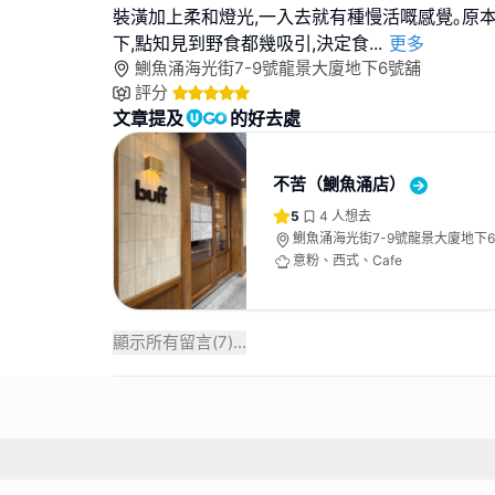
裝潢加上柔和燈光,一入去就有種慢活嘅感覺｡原
下,點知見到野食都幾吸引,決定食
...
更多
鰂魚涌海光街7-9號龍景大廈地下6號舖
評分
文章提及
的好去處
不苦（鰂魚涌店）
5
4
人想去
鰂魚涌海光街7-9號龍景大廈地下
意粉、西式、Cafe
顯示所有留言(
7
)...