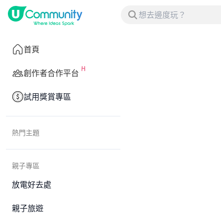
首頁
創作者合作平台
試用獎賞專區
熱門主題
親子專區
放電好去處
親子旅遊