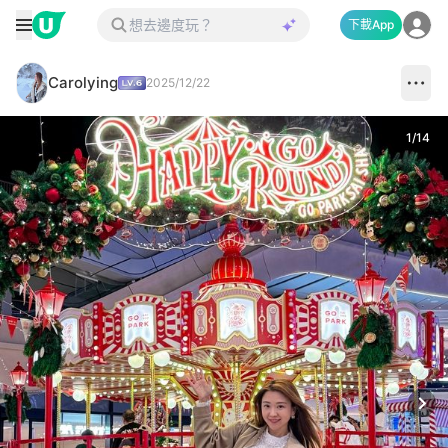
下載App
Carolying
2025/12/22
1
/
14
Next