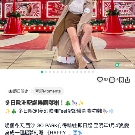
63
6
節日限定
聖誕Moments
冬日歐洲聖誕樂園嚟喇！🎄🎠✨
✨🎄 冬日限定!夢幻歐洲Feel聖誕樂園嚟咗喇!🎠❄️
呢個冬天,西沙 GO PARK冇得輸!由即日起 至明年1月4號,變
身成一個超夢幻嘅 《HAPPY
...
更多