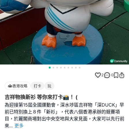
2
0
香港攻略
打卡
玩
吉祥物換新衫 等你來打卡📸！ (
為迎接第15屆全國運動會，深水埗區吉祥物「深DUCK」早
前已特別換上８件「新衫」，代表八個香港承辦的競賽項
目，於麗閣商場對出中央空地與大家見面，大家可以先行前
來
...
更多