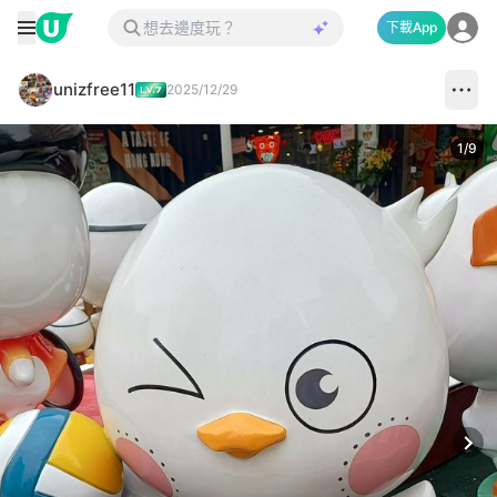
下載App
unizfree11
2025/12/29
1
/
9
Next