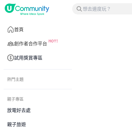
首頁
創作者合作平台
試用獎賞專區
熱門主題
親子專區
放電好去處
親子旅遊