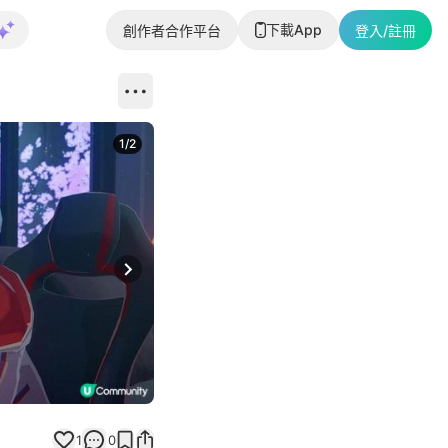
下載App
創作者合作平台
登入/註冊
1
/
2
即睇更多社
Next slide
返回帖文
1
0