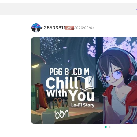
a35536811
2026/02/04