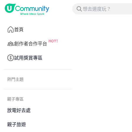
首頁
創作者合作平台
試用獎賞專區
熱門主題
親子專區
放電好去處
親子旅遊