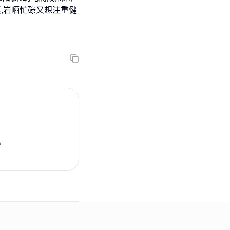
,岩晒忙碌又想注重健
蓋