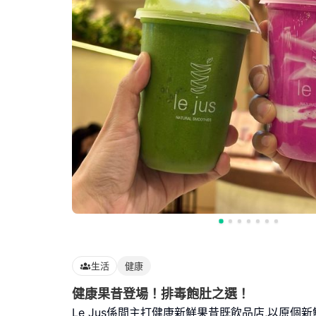
生活
健康
健康果昔登場！排毒飽肚之選！
Le Jus係間主打健康新鮮果昔既飲品店,以原個