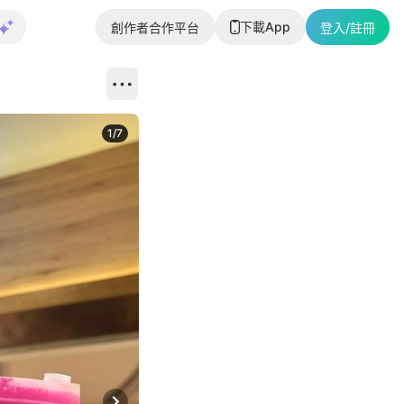
下載App
創作者合作平台
登入/註冊
1
/
7