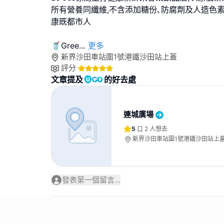
所有營養同纖維,不含添加糖份､防腐劑及人造色素
康既都市人
🥤Gree
...
更多
新界沙田車站圍1號港鐵沙田站上蓋
評分
文章提及
的好去處
連城廣場
5
2
人想去
新界沙田車站圍1號港鐵沙田站上
發表第一個留言...