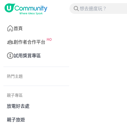
首頁
創作者合作平台
試用獎賞專區
熱門主題
親子專區
放電好去處
親子旅遊