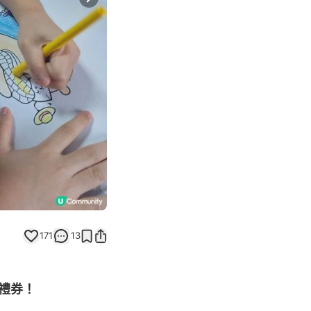
Next slide
171
13
0禮券！