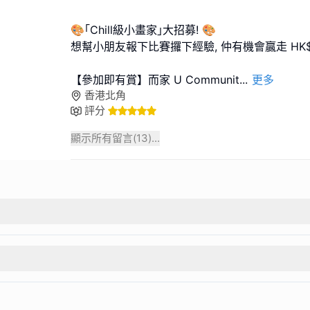
🎨｢Chill級小畫家｣大招募! 🎨
想幫小朋友報下比賽攞下經驗, 仲有機會贏走 HK$1
【參加即有賞】而家 U Communit
...
更多
香港北角
評分
顯示所有留言(
13
)...