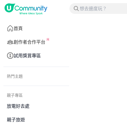
首頁
創作者合作平台
試用獎賞專區
熱門主題
親子專區
放電好去處
親子旅遊