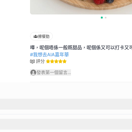
擦餐勁
#我想去AIA嘉年華
評分
發表第一個留言...