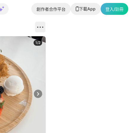
下載App
創作者合作平台
登入/註冊
1
/
2
即睇更多社
Next slide
返回帖文