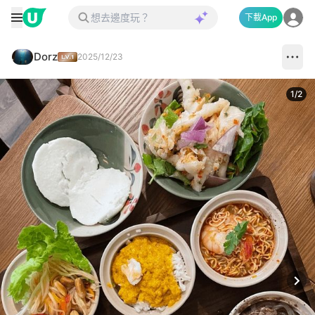
下載App
Dorz
2025/12/23
1
/
2
Next