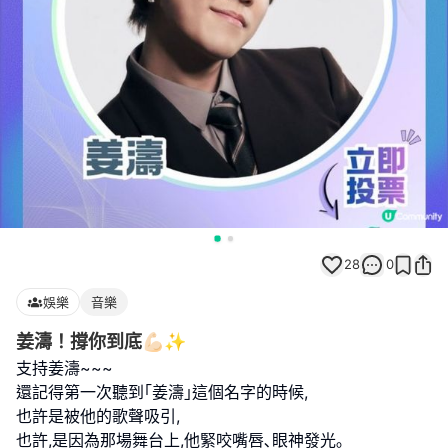
28
0
娛樂
音樂
姜濤！撐你到底💪🏻✨
支持姜濤~~~
還記得第一次聽到｢姜濤｣這個名字的時候,
也許是被他的歌聲吸引,
也許,是因為那場舞台上,他緊咬嘴唇､眼神發光｡