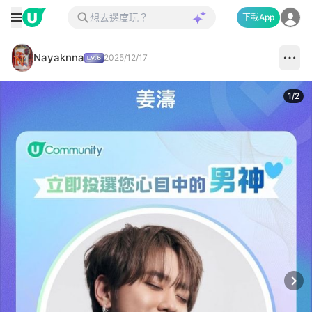
下載App
Nayaknna
2025/12/17
1
/
2
Next