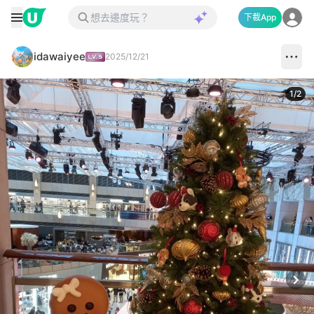
下載App
idawaiyee
2025/12/21
1
/
2
Next