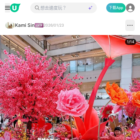
下載App
Kami Sin
2026/01/23
1
/
14
Next