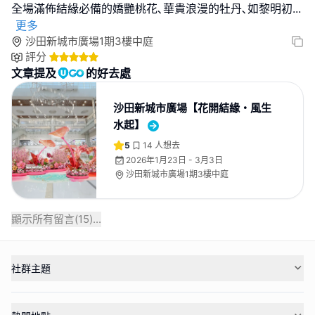
全場滿佈結緣必備的嬌艷桃花､華貴浪漫的牡丹､如黎明初
...
更多
沙田新城市廣場1期3樓中庭
評分
文章提及
的好去處
沙田新城市廣場【花開結緣・風生
水起】
5
14
人想去
2026年1月23日 - 3月3日
沙田新城市廣場1期3樓中庭
顯示所有留言(
15
)...
社群主題