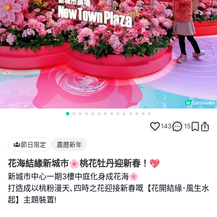
143
15
節日限定
農曆新年
花海結緣新城市🌸桃花牡丹迎新春！💖
新城市中心一期3樓中庭化身成花海🌸
打造成以桃粉漫天､四時之花迎接新春嘅【花開結緣･風生水
起】主題裝置!